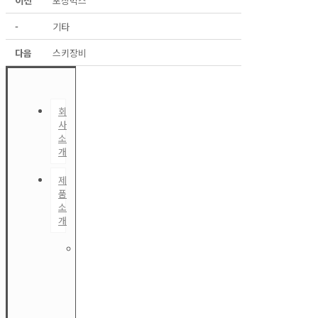
이전
포장박스
-
기타
다음
스키장비
회
사
소
개
제
품
인
소
사
개
말
PROFILE
신
발
상
자
회
사