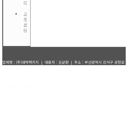
리
고
객
센
터
공
지
사
업체명 : (주)대하팩키지 | 대표자 : 김균환 | 주소 : 부산광역시 강서구 공항로
항
339번길 67-6
사업자등록번호 : 622-81-24965 | TEL : 051-972-4641
견
적
copyrightⓒ(주)대하팩키지. All Rights Reserved.
관리자로그인
문
의
Q&A