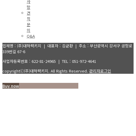
사
항
견
적
문
의
Q&A
업체명 : (주)대하팩키지 | 대표자 : 김균환 | 주소 : 부산광역시 강서구 공항로
339번길 67-6
사업자등록번호 : 622-81-24965 | TEL : 051-972-4641
copyrightⓒ(주)대하팩키지. All Rights Reserved.
관리자로그인
Buy now