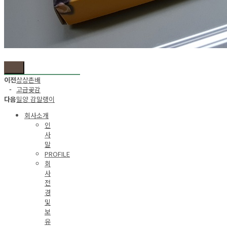
목록
이전
상상촌배
-
고급곶감
다음
밀양 감말랭이
회사소개
인
사
말
PROFILE
회
사
전
경
및
보
유