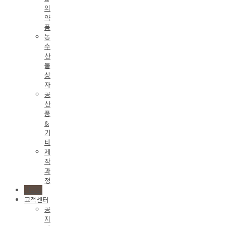
의
약
품
농
수
산
물
상
자
공
산
품
&
기
타
제
작
과
정
갤러리
고객센터
공
지