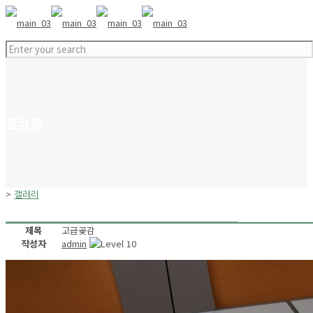
갤러리
>
갤러리
제목
고급곶감
작성자
admin