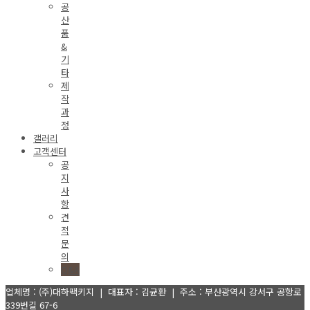
공
산
품
&
기
타
제
작
과
정
갤러리
고객센터
공
지
사
항
견
적
문
의
Q&A
업체명 : (주)대하팩키지 | 대표자 : 김균환 | 주소 : 부산광역시 강서구 공항로
339번길 67-6