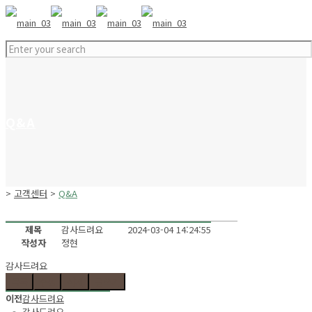
Q&A
>
고객센터
>
Q&A
제목
감사드려요
2024-03-04 14:24:55
작성자
정현
감사드려요
목록
수정
삭제
글쓰기
이전
감사드려요
-
감사드려요