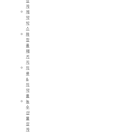
상
자
제
약
박
스
화
장
품
패
키
지
의
류
&
의
약
품
농
수
산
물
상
자