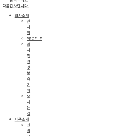
다음
감사합니다.
회사소개
인
사
말
PROFILE
회
사
전
경
및
보
유
기
계
오
시
는
길
제품소개
신
발