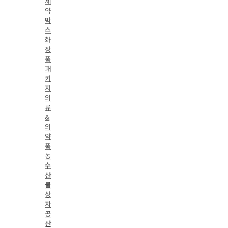
제
약
박
스
화
장
품
패
키
지
의
류
&
의
약
품
농
수
산
물
상
자
공
산