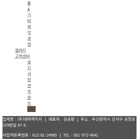
품
&
기
타
제
작
과
정
갤러리
고객센터
공
지
사
항
견
적
문
의
Q&A
업체명 : (주)대하팩키지 | 대표자 : 김균환 | 주소 : 부산광역시 강서구 공항로
339번길 67-6
사업자등록번호 : 622-81-24965 | TEL : 051-972-4641