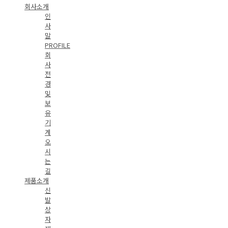
회사소개
인
사
말
PROFILE
회
사
전
경
및
보
유
기
계
오
시
는
길
제품소개
신
발
상
자