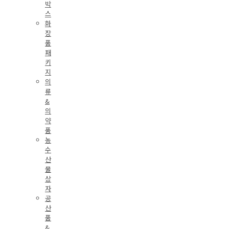
박
스
화
장
품
패
키
지
의
류
&
의
약
품
농
수
산
물
상
자
공
산
품
&