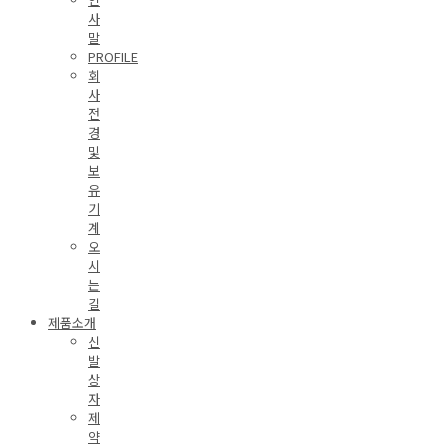
사
말
PROFILE
회
사
전
경
및
보
유
기
계
오
시
는
길
제품소개
신
발
상
자
제
약