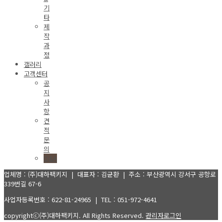
기
타
제
작
과
정
갤러리
고객센터
공
지
사
항
견
적
문
의
Q&A
업체명 : (주)대하팩키지 | 대표자 : 김균환 | 주소 : 부산광역시 강서구 공항로
339번길 67-6
사업자등록번호 : 622-81-24965 | TEL : 051-972-4641
copyrightⓒ(주)대하팩키지. All Rights Reserved.
관리자로그인