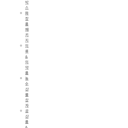
박
스
화
장
품
패
키
지
의
류
&
의
약
품
농
수
산
물
상
자
공
산
품
&