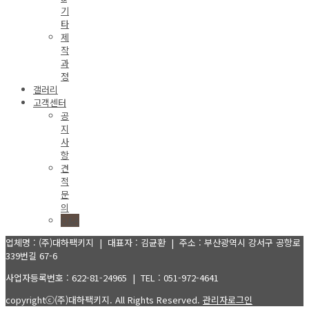
기
타
제
작
과
정
갤러리
고객센터
공
지
사
항
견
적
문
의
Q&A
업체명 : (주)대하팩키지 | 대표자 : 김균환 | 주소 : 부산광역시 강서구 공항로
339번길 67-6
사업자등록번호 : 622-81-24965 | TEL : 051-972-4641
copyrightⓒ(주)대하팩키지. All Rights Reserved.
관리자로그인