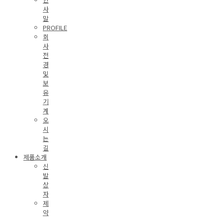
사
말
PROFILE
회
사
전
경
및
보
유
기
계
오
시
는
길
제품소개
신
발
상
자
제
약