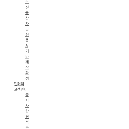
수
산
물
상
자
공
산
품
&
기
타
제
작
과
정
갤러리
고객센터
공
지
사
항
견
적
문