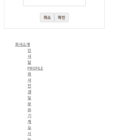
취소
확인
회사소개
인
사
말
PROFILE
회
사
전
경
및
보
유
기
계
오
시
는