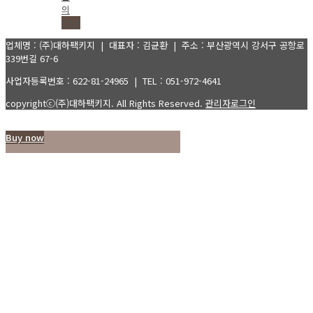
의
Q&A
업체명 : (주)대하팩키지 | 대표자 : 김균환 | 주소 : 부산광역시 강서구 공항로
339번길 67-6
사업자등록번호 : 622-81-24965 | TEL : 051-972-4641
copyrightⓒ(주)대하팩키지. All Rights Reserved.
관리자로그인
Buy now
회사소개
인사말
PROFILE
회사전경 및 보유기계
오시는길
제품소개
신발상자
제약박스
화장품패키지
의류&의약품
농수산물상자
공산품&기타