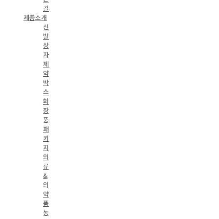
길
제품소개
신
발
상
자
제
약
박
스
화
장
품
패
키
지
의
류
&
의
약
품
농