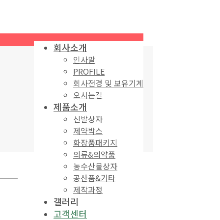
회사소개
인사말
PROFILE
회사전경 및 보유기계
오시는길
제품소개
신발상자
제약박스
화장품패키지
의류&의약품
농수산물상자
공산품&기타
제작과정
갤러리
고객센터