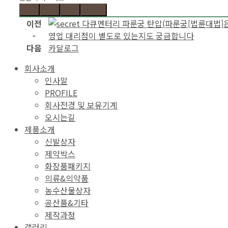
목록
수정
삭제
글쓰기
이전
다큐멘터리 파룬궁 탄압(파룬궁[법륜대법]은
-
영업 대리점이 별도로 있는지도 궁금합니다
다음
카달로그
회사소개
인사말
PROFILE
회사전경 및 보유기계
오시는길
제품소개
신발상자
제약박스
화장품패키지
의류&의약품
농수산물상자
공산품&기타
제작과정
갤러리